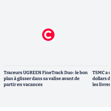
Traceurs UGREEN FineTrack Duo : le bon
TSMC a d
plan à glisser dans sa valise avant de
dollars 
partir en vacances
les livre