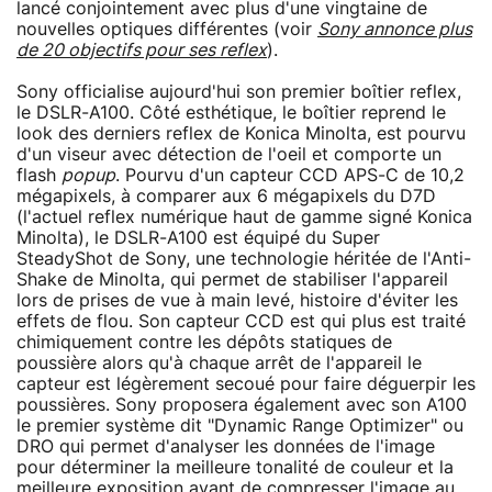
lancé conjointement avec plus d'une vingtaine de
nouvelles optiques différentes (voir
Sony annonce plus
de 20 objectifs pour ses reflex
).
Sony officialise aujourd'hui son premier boîtier reflex,
le DSLR-A100. Côté esthétique, le boîtier reprend le
look des derniers reflex de Konica Minolta, est pourvu
d'un viseur avec détection de l'oeil et comporte un
flash
popup
. Pourvu d'un capteur CCD APS-C de 10,2
mégapixels, à comparer aux 6 mégapixels du D7D
(l'actuel reflex numérique haut de gamme signé Konica
Minolta), le DSLR-A100 est équipé du Super
SteadyShot de Sony, une technologie héritée de l'Anti-
Shake de Minolta, qui permet de stabiliser l'appareil
lors de prises de vue à main levé, histoire d'éviter les
effets de flou. Son capteur CCD est qui plus est traité
chimiquement contre les dépôts statiques de
poussière alors qu'à chaque arrêt de l'appareil le
capteur est légèrement secoué pour faire déguerpir les
poussières. Sony proposera également avec son A100
le premier système dit "Dynamic Range Optimizer" ou
DRO qui permet d'analyser les données de l'image
pour déterminer la meilleure tonalité de couleur et la
meilleure exposition avant de compresser l'image au