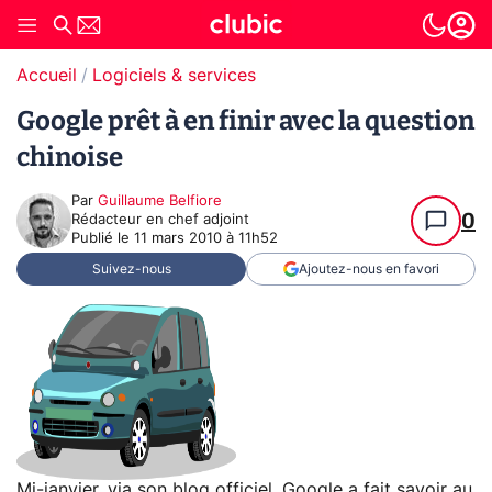
Accueil
Logiciels & services
Google prêt à en finir avec la question
chinoise
Par
Guillaume Belfiore
0
Rédacteur en chef adjoint
Publié le
11 mars 2010 à 11h52
Suivez-nous
Ajoutez-nous en favori
Mi-janvier, via son blog officiel, Google a fait savoir au