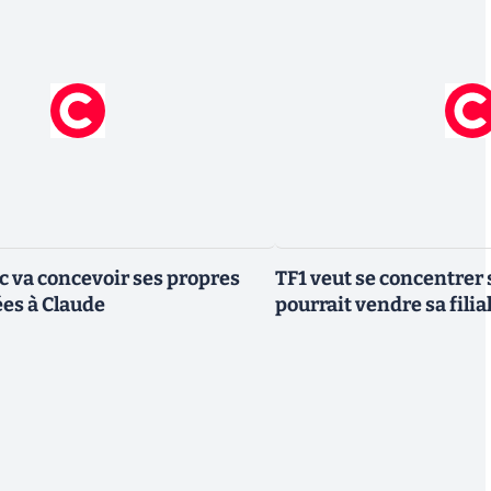
ic va concevoir ses propres
TF1 veut se concentrer 
es à Claude
pourrait vendre sa fili