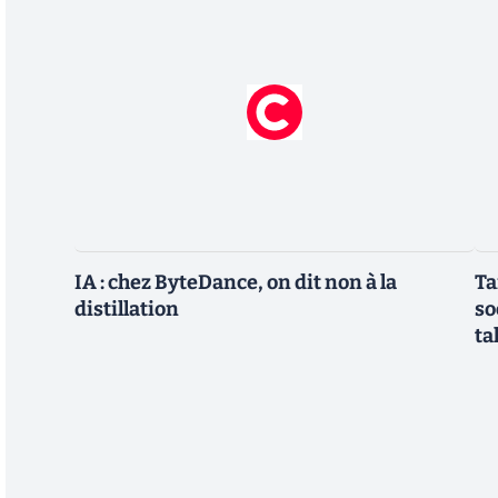
IA : chez ByteDance, on dit non à la
Ta
distillation
so
ta