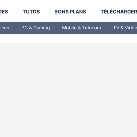
DES
TUTOS
BONS PLANS
TÉLÉCHARGE
vices
PC & Gaming
Mobile & Telecom
TV & Vidé