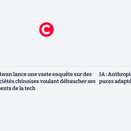
iwan lance une vaste enquête sur des
IA : Anthrop
ciétés chinoises voulant débaucher ses
puces adapté
lents de la tech