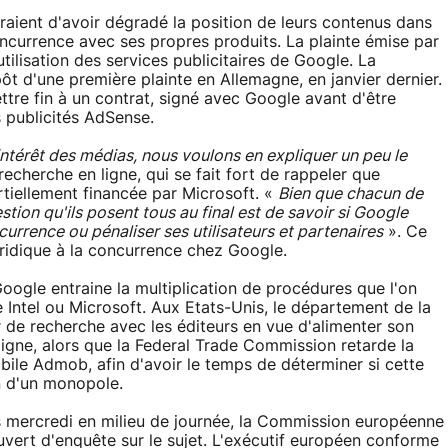
raient d'avoir dégradé la position de leurs contenus dans
oncurrence avec ses propres produits. La plainte émise par
utilisation des services publicitaires de Google. La
ôt d'une première plainte en Allemagne, en janvier dernier.
ttre fin à un contrat, signé avec Google avant d'être
s publicités AdSense.
'intérêt des médias, nous voulons en expliquer un peu le
echerche en ligne, qui se fait fort de rappeler que
tiellement financée par Microsoft. «
Bien que chacun de
tion qu'ils posent tous au final est de savoir si Google
urrence ou pénaliser ses utilisateurs et partenaires
». Ce
juridique à la concurrence chez Google.
oogle entraine la multiplication de procédures que l'on
e Intel ou Microsoft. Aux Etats-Unis, le département de la
 de recherche avec les éditeurs en vue d'alimenter son
igne, alors que la Federal Trade Commission retarde la
mobile Admob, afin d'avoir le temps de déterminer si cette
on d'un monopole.
ercredi en milieu de journée, la Commission européenne
ouvert d'enquête sur le sujet. L'exécutif européen conforme