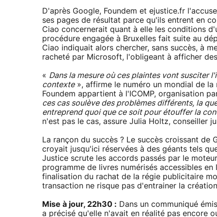
D'après Google, Foundem et ejustice.fr l'accuse
ses pages de résultat parce qu'ils entrent en c
Ciao concernerait quant à elle les conditions d'
procédure engagée à Bruxelles fait suite au dép
Ciao indiquait alors chercher, sans succès, à me
racheté par Microsoft, l'obligeant à afficher de
«
Dans la mesure où ces plaintes vont susciter l
contexte
», affirme le numéro un mondial de la r
Foundem appartient à l'ICOMP, organisation par
ces cas soulève des problèmes différents, la ques
entreprend quoi que ce soit pour étouffer la conc
n'est pas le cas, assure Julia Holtz, conseiller 
La rançon du succès ? Le succès croissant de G
croyait jusqu'ici réservées à des géants tels qu
Justice scrute les accords passés par le moteur
programme de livres numérisés accessibles en l
finalisation du rachat de la régie publicitaire 
transaction ne risque pas d'entrainer la créati
Mise à jour, 22h30 :
Dans un communiqué émis m
a précisé qu'elle n'avait en réalité pas encore 