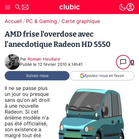
Accueil
PC & Gaming
Carte graphique
AMD frise l'overdose avec
l'anecdotique Radeon HD 5550
Par
Romain Heuillard
0
Publié le
12 février 2010 à 14h41
Suivez-nous
Ajoutez-nous en favori
Il ne se passe plus
un jour ou presque
sans qu'on ait droit
à une nouvelle
Radeon. Si cet
énième modèle n'a
pas été officialisé,
son existence a
malgré tout été