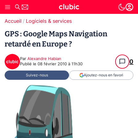
Accueil
Logiciels & services
GPS : Google Maps Navigation
retardé en Europe ?
Par
Alexandre Habian
0
Publié le
08 février 2010 à 11h30
Suivez-nous
Ajoutez-nous en favori