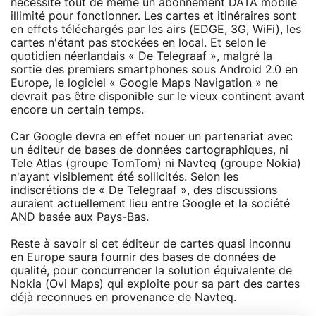
nécessite tout de même un abonnement DATA mobile
illimité pour fonctionner. Les cartes et itinéraires sont
en effets téléchargés par les airs (EDGE, 3G, WiFi), les
cartes n'étant pas stockées en local. Et selon le
quotidien néerlandais « De Telegraaf », malgré la
sortie des premiers smartphones sous Android 2.0 en
Europe, le logiciel « Google Maps Navigation » ne
devrait pas être disponible sur le vieux continent avant
encore un certain temps.
Car Google devra en effet nouer un partenariat avec
un éditeur de bases de données cartographiques, ni
Tele Atlas (groupe TomTom) ni Navteq (groupe Nokia)
n'ayant visiblement été sollicités. Selon les
indiscrétions de « De Telegraaf », des discussions
auraient actuellement lieu entre Google et la société
AND basée aux Pays-Bas.
Reste à savoir si cet éditeur de cartes quasi inconnu
en Europe saura fournir des bases de données de
qualité, pour concurrencer la solution équivalente de
Nokia (Ovi Maps) qui exploite pour sa part des cartes
déjà reconnues en provenance de Navteq.