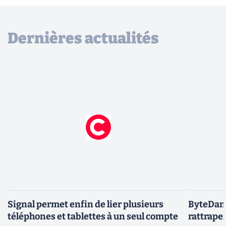
Dernières actualités
Signal permet enfin de lier plusieurs
ByteDanc
téléphones et tablettes à un seul compte
rattrape