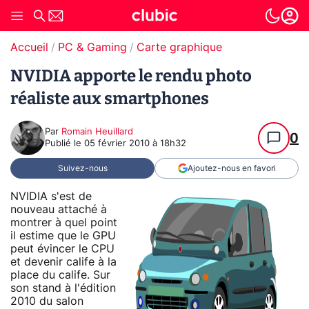
Accueil
PC & Gaming
Carte graphique
NVIDIA apporte le rendu photo
réaliste aux smartphones
Par
Romain Heuillard
0
Publié le
05 février 2010 à 18h32
Suivez-nous
Ajoutez-nous en favori
NVIDIA s'est de
nouveau attaché à
montrer à quel point
il estime que le GPU
peut évincer le CPU
et devenir calife à la
place du calife. Sur
son stand à l'édition
2010 du salon