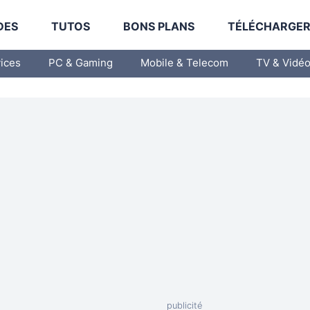
DES
TUTOS
BONS PLANS
TÉLÉCHARGE
vices
PC & Gaming
Mobile & Telecom
TV & Vidé