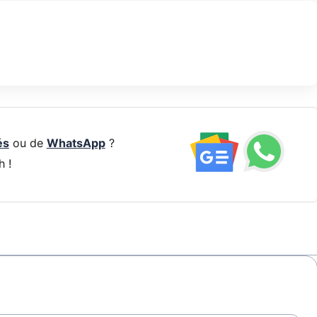
és
ou de
WhatsApp
?
h !