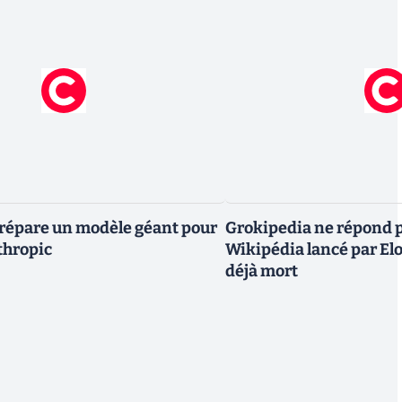
répare un modèle géant pour
Grokipedia ne répond plu
thropic
Wikipédia lancé par E
déjà mort