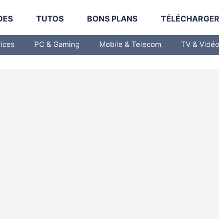
DES
TUTOS
BONS PLANS
TÉLÉCHARGE
vices
PC & Gaming
Mobile & Telecom
TV & Vidé