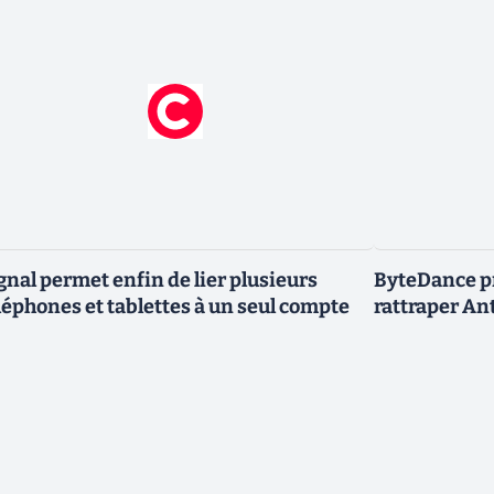
gnal permet enfin de lier plusieurs
ByteDance p
léphones et tablettes à un seul compte
rattraper An