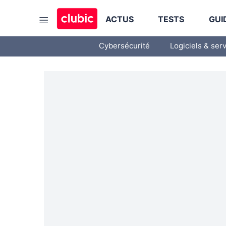
ACTUS
TESTS
GUI
Cybersécurité
Logiciels & ser