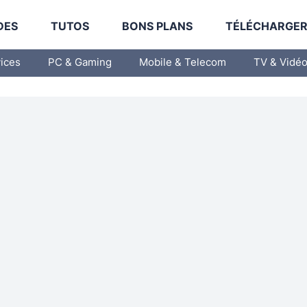
DES
TUTOS
BONS PLANS
TÉLÉCHARGE
vices
PC & Gaming
Mobile & Telecom
TV & Vidé