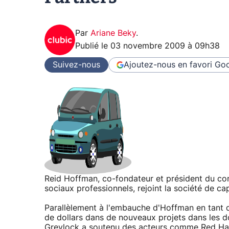
Par
Ariane Beky
.
Publié le
03 novembre 2009 à 09h38
Suivez-nous
Ajoutez-nous en favori
Goo
Reid Hoffman, co-fondateur et président du con
sociaux professionnels, rejoint la société de ca
Parallèlement à l'embauche d'Hoffman en tant qu
de dollars dans de nouveaux projets dans les do
Greylock a soutenu des acteurs comme Red Hat e