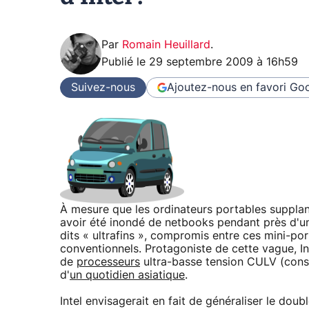
Par
Romain Heuillard
.
Publié le
29 septembre 2009 à 16h59
Suivez-nous
Ajoutez-nous en favori
Goo
À mesure que les ordinateurs portables supplante
avoir été inondé de netbooks pendant près d'un 
dits « ultrafins », compromis entre ces mini-por
conventionnels. Protagoniste de cette vague, Inte
de
processeurs
ultra-basse tension CULV (consum
d'
un quotidien asiatique
.
Intel envisagerait en fait de généraliser le do