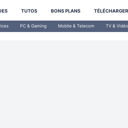
DES
TUTOS
BONS PLANS
TÉLÉCHARGE
vices
PC & Gaming
Mobile & Telecom
TV & Vidé