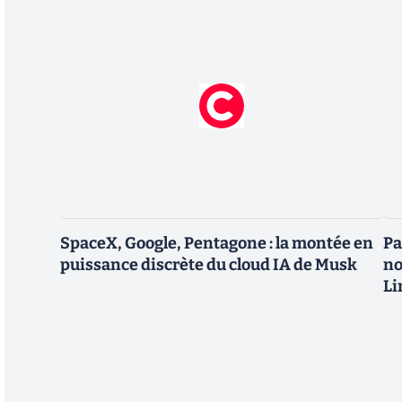
SpaceX, Google, Pentagone : la montée en
Pa
puissance discrète du cloud IA de Musk
no
Li