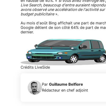
en hausse de 40%. «
si vous aviez interrogé les
Live Search, beaucoup d'entre auraient répondu 
avons observé une accélération de l'activité su
budget publicitaire
».
Au mois d'août Bing affichait une part de march
Google détient de son côté 64% de part de mar
dernier.
Crédits LiveSide
Par
Guillaume Belfiore
Rédacteur en chef adjoint