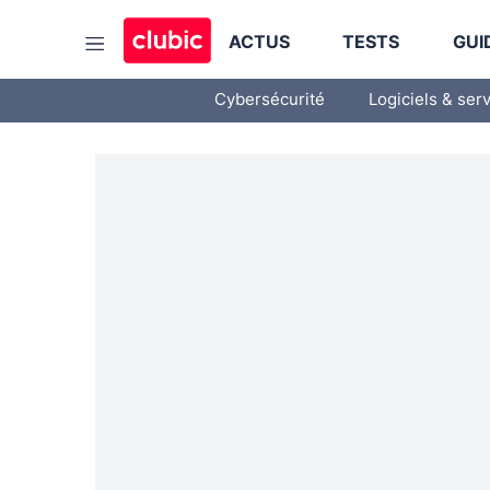
ACTUS
TESTS
GUI
Cybersécurité
Logiciels & ser