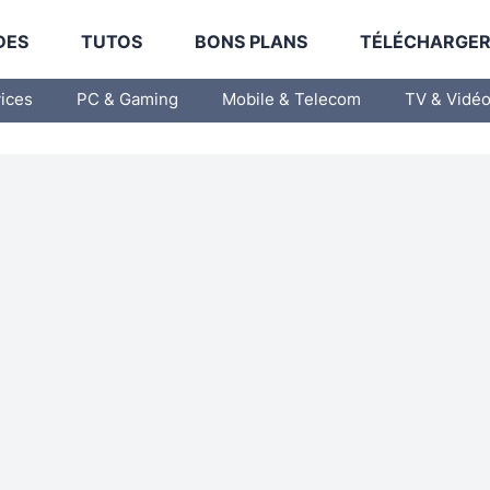
DES
TUTOS
BONS PLANS
TÉLÉCHARGE
vices
PC & Gaming
Mobile & Telecom
TV & Vidé