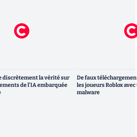
e discrètement la vérité sur
De faux téléchargemen
gements de l’IA embarquée
les joueurs Roblox avec
e
malware