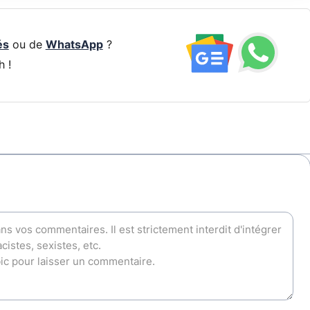
és
ou de
WhatsApp
?
h !