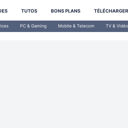
DES
TUTOS
BONS PLANS
TÉLÉCHARGE
vices
PC & Gaming
Mobile & Telecom
TV & Vidé