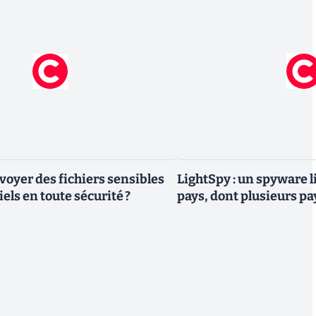
yer des fichiers sensibles
LightSpy : un spyware li
els en toute sécurité ?
pays, dont plusieurs p