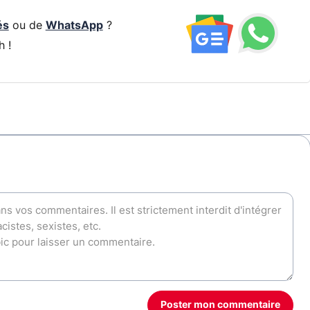
és
ou de
WhatsApp
?
h !
Poster mon commentaire