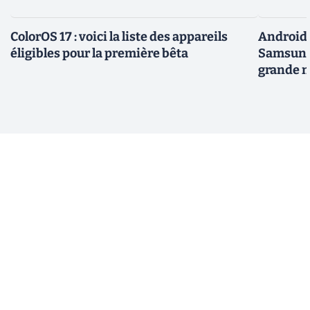
ColorOS 17 : voici la liste des appareils
Android 
éligibles pour la première bêta
Samsung 
grande m