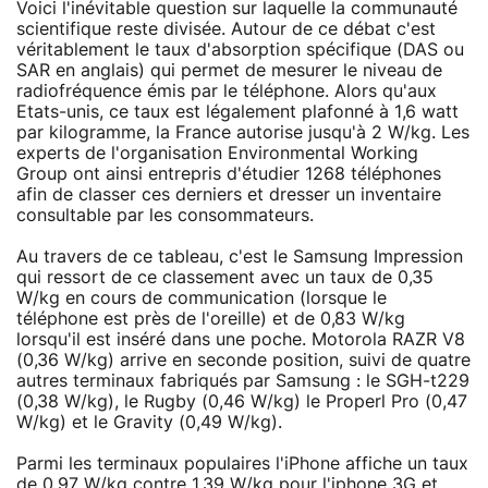
Voici l'inévitable question sur laquelle la communauté
scientifique reste divisée. Autour de ce débat c'est
véritablement le taux d'absorption spécifique (DAS ou
SAR en anglais) qui permet de mesurer le niveau de
radiofréquence émis par le téléphone. Alors qu'aux
Etats-unis, ce taux est légalement plafonné à 1,6 watt
par kilogramme, la France autorise jusqu'à 2 W/kg. Les
experts de l'organisation Environmental Working
Group ont ainsi entrepris d'étudier 1268 téléphones
afin de classer ces derniers et dresser un inventaire
consultable par les consommateurs.
Au travers de ce tableau, c'est le Samsung Impression
qui ressort de ce classement avec un taux de 0,35
W/kg en cours de communication (lorsque le
téléphone est près de l'oreille) et de 0,83 W/kg
lorsqu'il est inséré dans une poche. Motorola RAZR V8
(0,36 W/kg) arrive en seconde position, suivi de quatre
autres terminaux fabriqués par Samsung : le SGH-t229
(0,38 W/kg), le Rugby (0,46 W/kg) le Properl Pro (0,47
W/kg) et le Gravity (0,49 W/kg).
Parmi les terminaux populaires l'iPhone affiche un taux
de 0,97 W/kg contre 1,39 W/kg pour l'iphone 3G et