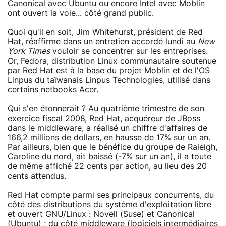
Canonical avec Ubuntu ou encore Intel avec Moblin
ont ouvert la voie... côté grand public.
Quoi qu'il en soit, Jim Whitehurst, président de Red
Hat, réaffirme dans un entretien accordé lundi au
New
York Times
vouloir se concentrer sur les entreprises.
Or, Fedora, distribution Linux communautaire soutenue
par Red Hat est à la base du projet Moblin et de l'OS
Linpus du taïwanais Linpus Technologies, utilisé dans
certains netbooks Acer.
Qui s'en étonnerait ? Au quatrième trimestre de son
exercice fiscal 2008, Red Hat, acquéreur de JBoss
dans le middleware, a réalisé un chiffre d'affaires de
166,2 millions de dollars, en hausse de 17% sur un an.
Par ailleurs, bien que le bénéfice du groupe de Raleigh,
Caroline du nord, ait baissé (-7% sur un an), il a toute
de même affiché 22 cents par action, au lieu des 20
cents attendus.
Red Hat compte parmi ses principaux concurrents, du
côté des distributions du système d'exploitation libre
et ouvert GNU/Linux : Novell (Suse) et Canonical
(Ubuntu) ; du côté middleware (logiciels intermédiaires