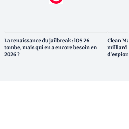
La renaissance du jailbreak : iOS 26
Clean Ma
tombe, mais qui en a encore besoin en
milliard
2026 ?
d'espio