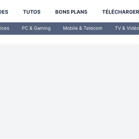
DES
TUTOS
BONS PLANS
TÉLÉCHARGE
vices
PC & Gaming
Mobile & Telecom
TV & Vidé