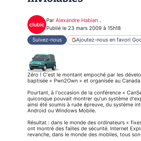
Par
Alexandre Habian
.
Publié le
23 mars 2009 à 15h18
Suivez-nous
Ajoutez-nous en favori
Goo
Zéro ! C'est le montant empoché par les dévelop
baptisée « Pwn2Own » et organisée au Canada e
Pourtant, à l'occasion de la conférence « Can
quiconque pouvait montrer qu'un système d'expl
ainsi été soumis à rude épreuve, du système in
Android ou Windows Mobile.
Résultat : dans le monde des ordinateurs « fixe
ont montré des failles de sécurité. Internet Expl
revanche, dans le monde des mobiles, tous son r