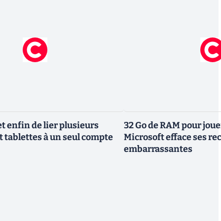
 enfin de lier plusieurs
32 Go de RAM pour joue
t tablettes à un seul compte
Microsoft efface ses 
embarrassantes