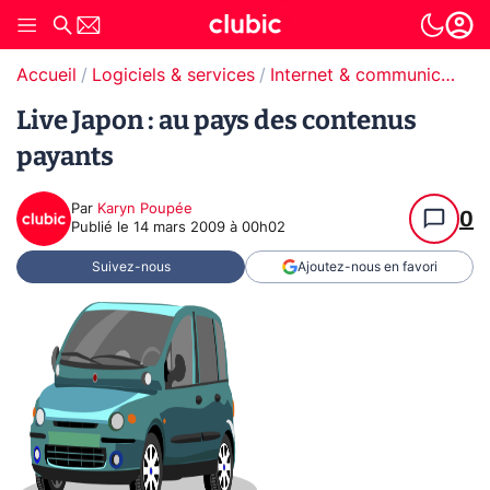
Accueil
Logiciels & services
Internet & communication
Live Japon : au pays des contenus
payants
Par
Karyn Poupée
0
Publié le
14 mars 2009 à 00h02
Suivez-nous
Ajoutez-nous en favori