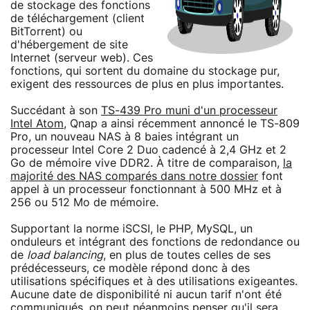
de stockage des fonctions
de téléchargement (client
BitTorrent) ou
d'hébergement de site
Internet (serveur web). Ces
fonctions, qui sortent du domaine du stockage pur,
exigent des ressources de plus en plus importantes.
Succédant à son
TS-439 Pro muni d'un processeur
Intel Atom
, Qnap a ainsi récemment annoncé le TS-809
Pro, un nouveau NAS à 8 baies intégrant un
processeur Intel Core 2 Duo cadencé à 2,4 GHz et 2
Go de mémoire vive DDR2. À titre de comparaison,
la
majorité des NAS comparés dans notre dossier
font
appel à un processeur fonctionnant à 500 MHz et à
256 ou 512 Mo de mémoire.
Supportant la norme iSCSI, le PHP, MySQL, un
onduleurs et intégrant des fonctions de redondance ou
de
load balancing
, en plus de toutes celles de ses
prédécesseurs, ce modèle répond donc à des
utilisations spécifiques et à des utilisations exigeantes.
Aucune date de disponibilité ni aucun tarif n'ont été
communiqués, on peut néanmoins penser qu'il sera