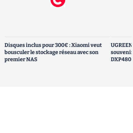
Disques inclus pour 300€ : Xiaomi veut
UGREEN P
bousculer le stockage réseau avec son
souvenir
premier NAS
DXP4800 