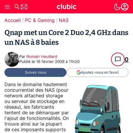
Accueil
PC & Gaming
NAS
Qnap met un Core 2 Duo 2,4 GHz dans
un NAS à 8 baies
Par
Romain Heuillard
0
Publié le
16 février 2009 à 11h20
Suivez-nous
Ajoutez-nous en favori
Dans le domaine hautement
concurrentiel des NAS (pour
network attached storage
ou serveur de stockage en
réseau), les fabricants
tentent de se démarquer par
l'ajout de fonctionnalités. On
trouve ainsi sur la plupart
de ces imposants supports