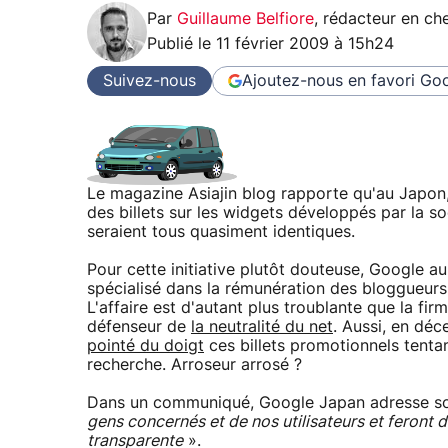
Par
Guillaume Belfiore
,
rédacteur en che
Publié le
11 février 2009 à 15h24
Suivez-nous
Ajoutez-nous en favori
Goo
Le magazine Asiajin blog rapporte qu'au Japon,
des billets sur les widgets développés par la soc
seraient tous quasiment identiques.
Pour cette initiative plutôt douteuse, Google a
spécialisé dans la rémunération des bloggueurs s
L'affaire est d'autant plus troublante que la 
défenseur de
la neutralité du net
. Aussi, en déc
pointé du doigt
ces billets promotionnels tentan
recherche. Arroseur arrosé ?
Dans un communiqué, Google Japan adresse so
gens concernés et de nos utilisateurs et feront
transparente
».