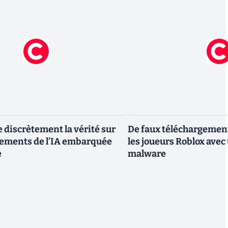
e discrètement la vérité sur
De faux téléchargemen
gements de l’IA embarquée
les joueurs Roblox avec
e
malware