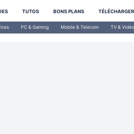
DES
TUTOS
BONS PLANS
TÉLÉCHARGE
vices
PC & Gaming
Mobile & Telecom
TV & Vidé