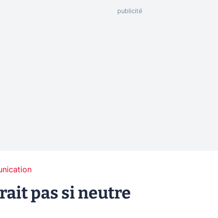
unication
rait pas si neutre