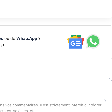
és
ou de
WhatsApp
?
h !