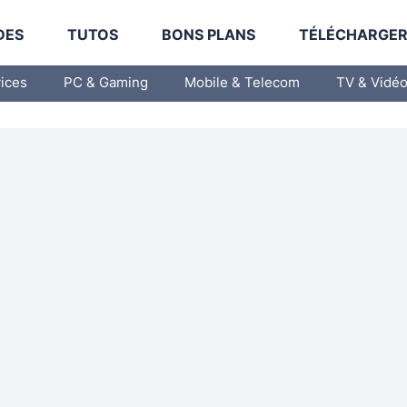
DES
TUTOS
BONS PLANS
TÉLÉCHARGE
vices
PC & Gaming
Mobile & Telecom
TV & Vidé