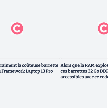
vraiment la coûteuse barrette
Alors que la RAM explos
Framework Laptop 13 Pro
ces barrettes 32 Go DD
accessibles avec ce co