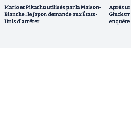
Mario et Pikachu utilisés par la Maison-
Après un
Blanche : le Japon demande aux États-
Glucksma
Unis d'arrêter
enquête