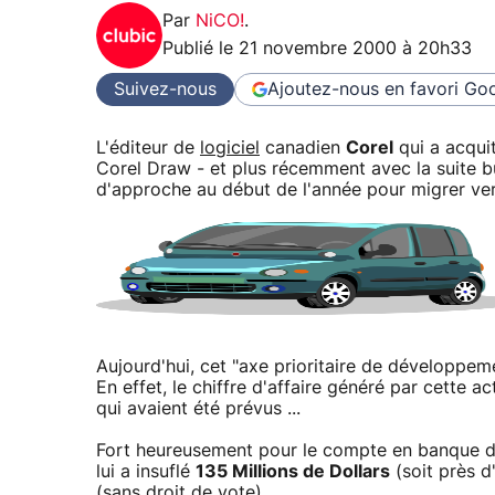
Par
NiCO!
.
Publié le
21 novembre 2000 à 20h33
Suivez-nous
Ajoutez-nous en favori
Goo
L'éditeur de
logiciel
canadien
Corel
qui a acquit
Corel Draw - et plus récemment avec la suite b
d'approche au début de l'année pour migrer ve
Aujourd'hui, cet "axe prioritaire de développe
En effet, le chiffre d'affaire généré par cette ac
qui avaient été prévus ...
Fort heureusement pour le compte en banque de
lui a insuflé
135 Millions de Dollars
(soit près d
(sans droit de vote).