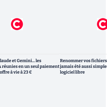
aude et Gemini... les
Renommer vos fichiers
A réunies en un seul paiement
jamais été aussi simple 
offre à vie à 23 €
logiciel libre