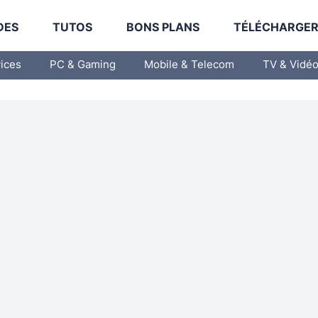
DES
TUTOS
BONS PLANS
TÉLÉCHARGE
vices
PC & Gaming
Mobile & Telecom
TV & Vidé