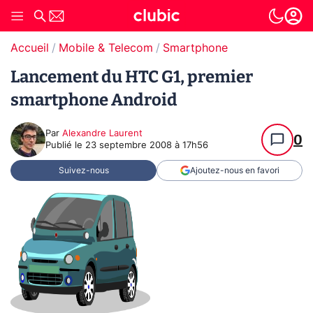
Accueil
Mobile & Telecom
Smartphone
Lancement du HTC G1, premier
smartphone Android
Par
Alexandre Laurent
0
Publié le
23 septembre 2008 à 17h56
Suivez-nous
Ajoutez-nous en favori