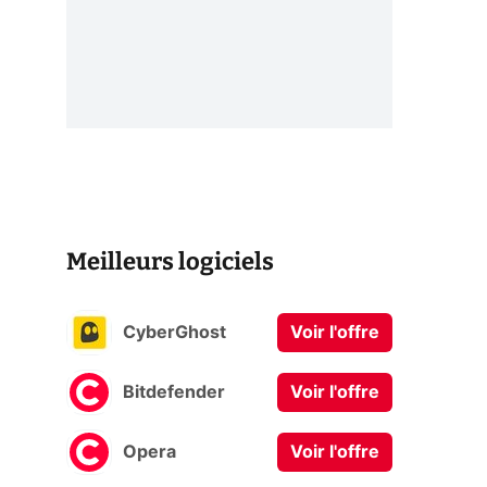
Meilleurs logiciels
CyberGhost
Voir l'offre
Bitdefender
Voir l'offre
Opera
Voir l'offre