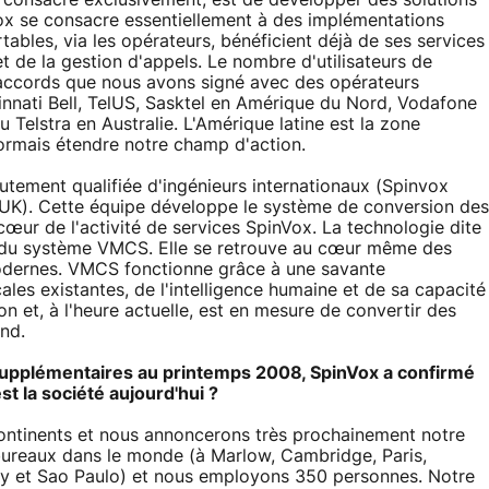
e consacre exclusivement, est de développer des solutions
vox se consacre essentiellement à des implémentations
rtables, via les opérateurs, bénéficient déjà de ses services
et de la gestion d'appels. Le nombre d'utilisateurs de
accords que nous avons signé avec des opérateurs
ncinnati Bell, TelUS, Sasktel en Amérique du Nord, Vodafone
Telstra en Australie. L'Amérique latine est la zone
ormais étendre notre champ d'action.
autement qualifiée d'ingénieurs internationaux (Spinvox
K). Cette équipe développe le système de conversion des
ur de l'activité de services SpinVox. La technologie dite
s du système VMCS. Elle se retrouve au cœur même des
odernes. VMCS fonctionne grâce à une savante
es existantes, de l'intelligence humaine et de sa capacité
 et, à l'heure actuelle, est en mesure de convertir des
nd.
s supplémentaires au printemps 2008, SpinVox a confirmé
st la société aujourd'hui ?
ontinents et nous annoncerons très prochainement notre
ureaux dans le monde (à Marlow, Cambridge, Paris,
ity et Sao Paulo) et nous employons 350 personnes. Notre