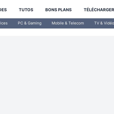
DES
TUTOS
BONS PLANS
TÉLÉCHARGE
vices
PC & Gaming
Mobile & Telecom
TV & Vidé