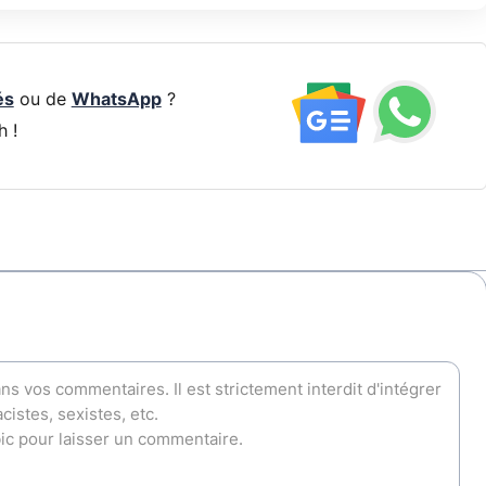
és
ou de
WhatsApp
?
h !