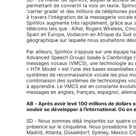
SD - Le métier de SpinVox, auquel la société s
permettant de convertir la voix en texte. Spin
'carrier grade' et des millions de téléphones po
à travers l'intégration de la messagerie vocale 
SpinVox augmente très rapidement, grâce aux 
télécoms tels que : Alltel, Rogers Wireless, Ci
Spain en Europe, Vodacom en Afrique du Sud ou 
géographique sur laquelle nous souhaitons dés
Par ailleurs, SpinVox s'appuie sur une équipe h
Advanced Speech Group) basée à Cambridge (U
messages vocaux (VMCS), une technologie au cœ
« HTK Model » est l'une des bases essentielle
systèmes de reconnaissance vocale les plus m
combinaison des systèmes de technologies vocal
à apprendre. Le VMCS est en constante évolution
messages en anglais, français, espagnol, allema
AB - Après avoir levé 100 millions de dollar
vouloir se développer à l'international. Où en e
SD - Nous sommes déjà implantés sur quatre c
présence sur le cinquième. Nous possédons 9 b
Madrid, Atlanta, Düsseldorf, Sydney, Mexico C