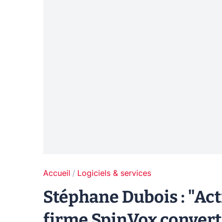
Accueil
Logiciels & services
Stéphane Dubois : "Acti
firme SpinVox convertit