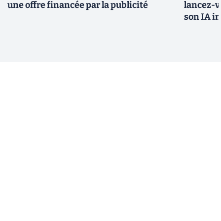
une offre financée par la publicité
lancez-vo
son IA i