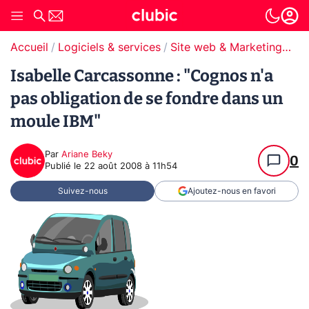
Accueil
Logiciels & services
Site web & Marketing Digital
Isabelle Carcassonne : "Cognos n'a
pas obligation de se fondre dans un
moule IBM"
Par
Ariane Beky
0
Publié le
22 août 2008 à 11h54
Suivez-nous
Ajoutez-nous en favori