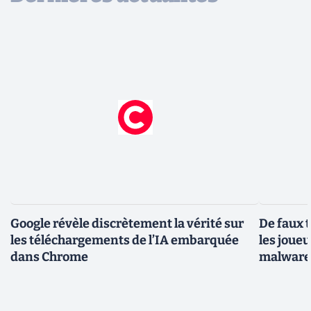
Google révèle discrètement la vérité sur
De faux 
les téléchargements de l’IA embarquée
les joue
dans Chrome
malwar