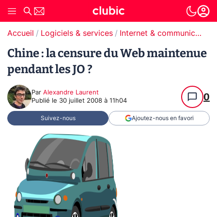
Accueil
Logiciels & services
Internet & communication
Chine : la censure du Web maintenue
pendant les JO ?
Par
Alexandre Laurent
0
Publié le
30 juillet 2008 à 11h04
Suivez-nous
Ajoutez-nous en favori