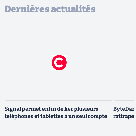
Dernières actualités
Signal permet enfin de lier plusieurs
ByteDanc
téléphones et tablettes à un seul compte
rattrape