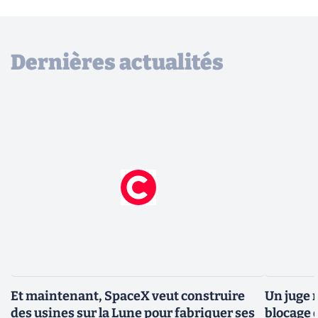
Dernières actualités
Et maintenant, SpaceX veut construire
Un juge 
des usines sur la Lune pour fabriquer ses
blocage d