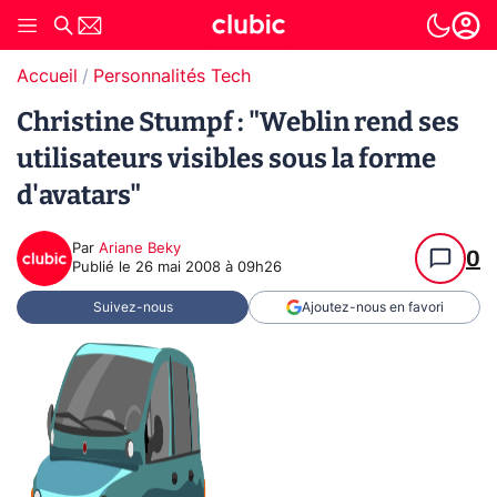
Accueil
Personnalités Tech
Christine Stumpf : "Weblin rend ses
utilisateurs visibles sous la forme
d'avatars"
Par
Ariane Beky
0
Publié le
26 mai 2008 à 09h26
Suivez-nous
Ajoutez-nous en favori