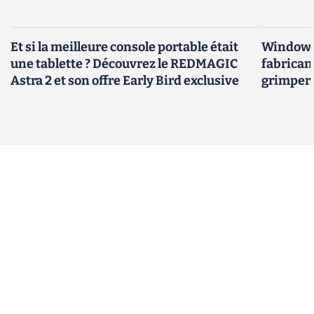
Et si la meilleure console portable était
Windows 
une tablette ? Découvrez le REDMAGIC
fabricant
Astra 2 et son offre Early Bird exclusive
grimper