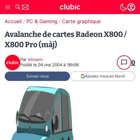
Accueil
PC & Gaming
Carte graphique
Avalanche de cartes Radeon X800 /
X800 Pro (màj)
Par
Vincent
0
Publié le
04 mai 2004 à 16h06
Suivez-nous
Ajoutez-nous en favori