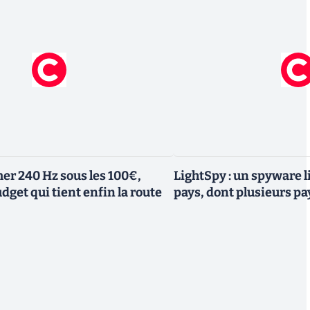
er 240 Hz sous les 100€,
LightSpy : un spyware li
dget qui tient enfin la route
pays, dont plusieurs p