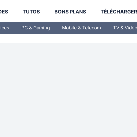
DES
TUTOS
BONS PLANS
TÉLÉCHARGE
vices
PC & Gaming
Mobile & Telecom
TV & Vidé