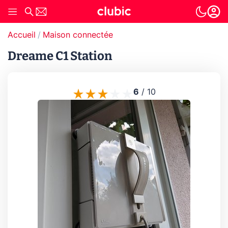
Accueil
Maison connectée
Dreame C1 Station
6
/
10