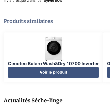
Il y a presque 2 ans
,
par
Sylvie BOX
Produits similaires
Cecotec Bolero Wash&Dry 10700 Inverter
G
Voir le produit
Actualités
Sèche-linge