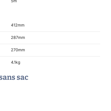
5m
412mm
287mm
270mm
4.1kg
sans sac