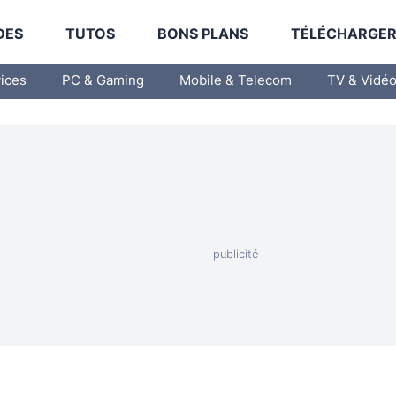
DES
TUTOS
BONS PLANS
TÉLÉCHARGE
vices
PC & Gaming
Mobile & Telecom
TV & Vidé