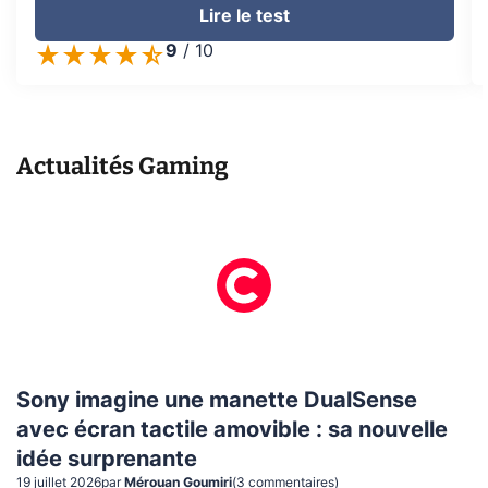
Lire le test
9
/
10
Actualités
Gaming
Sony imagine une manette DualSense
avec écran tactile amovible : sa nouvelle
idée surprenante
19 juillet 2026
par
Mérouan Goumiri
(
3
commentaire
s
)