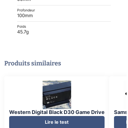
Profondeur
100mm
Poids
45.7g
Produits similaires
Western Digital Black D30 Game Drive
Sams
Lire le test