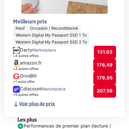
Meilleurs prix
Neuf
Occasion / Reconditionné
Western Digital My Passport SSD 1 To
Western Digital My Passport SSD 2 To
Darty
Marketplace
131,03
+4 autres offres
amazon.fr
176,49
+4 autres offres
GrosBill
179,95
+1 autre offre
Cdiscount
Marketplace
207,59
+5 autres offres
Voir plus de prix
Les plus
Performances de premier plan (lecture /