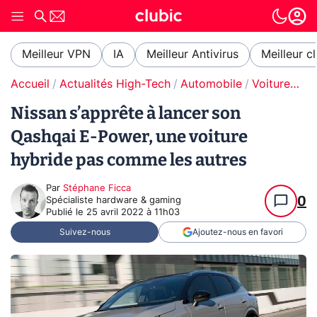
Meilleur VPN
IA
Meilleur Antivirus
Meilleur c
Accueil
Actualités High-Tech
Automobile
Voitures hybrides
Nissan s’apprête à lancer son
Qashqai E-Power, une voiture
hybride pas comme les autres
Par
Stéphane Ficca
0
Spécialiste hardware & gaming
Publié le
25 avril 2022 à 11h03
Suivez-nous
Ajoutez-nous en favori