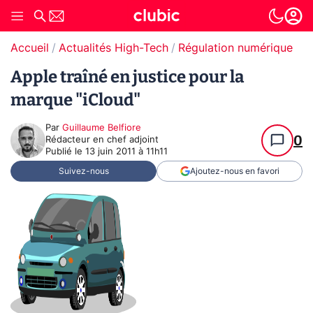
Accueil
Actualités High-Tech
Régulation numérique
Pr
Apple traîné en justice pour la
marque "iCloud"
Par
Guillaume Belfiore
0
Rédacteur en chef adjoint
Publié le
13 juin 2011 à 11h11
Suivez-nous
Ajoutez-nous en favori