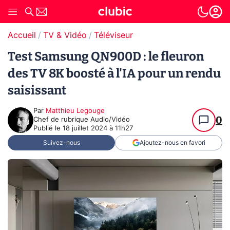
Accueil
TV & Vidéo
Téléviseur
Test Samsung QN900D : le fleuron
des TV 8K boosté à l'IA pour un rendu
saisissant
Par
Matthieu Legouge
0
Chef de rubrique Audio/Vidéo
Publié le
18 juillet 2024 à 11h27
Suivez-nous
Ajoutez-nous en favori