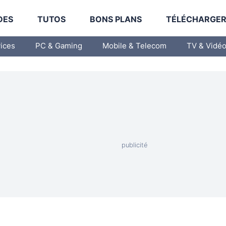
DES
TUTOS
BONS PLANS
TÉLÉCHARGE
vices
PC & Gaming
Mobile & Telecom
TV & Vidé