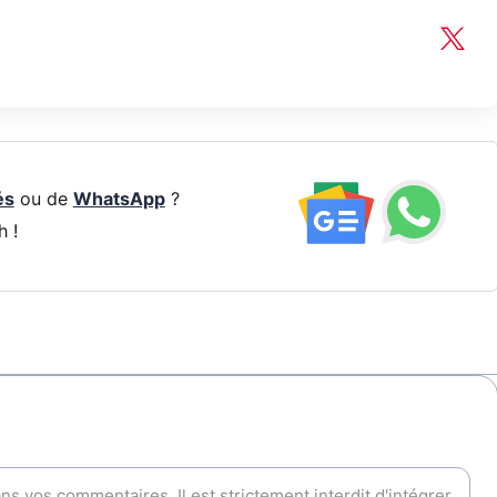
és
ou de
WhatsApp
?
h !