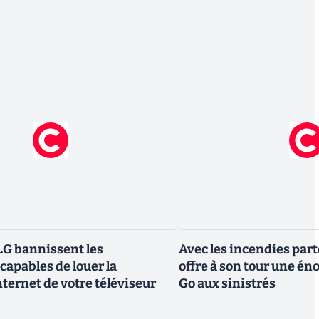
G bannissent les
Avec les incendies part
capables de louer la
offre à son tour une é
ternet de votre téléviseur
Go aux sinistrés