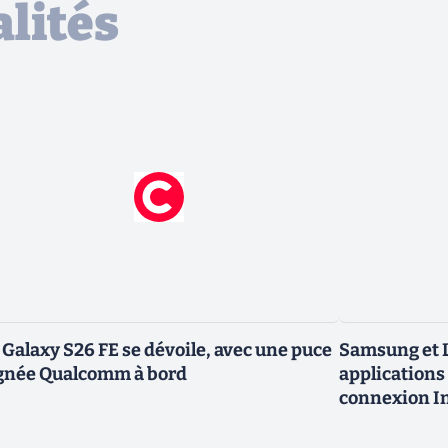
lités
 Galaxy S26 FE se dévoile, avec une puce
Samsung et L
gnée Qualcomm à bord
applications 
connexion In