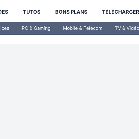
DES
TUTOS
BONS PLANS
TÉLÉCHARGE
vices
PC & Gaming
Mobile & Telecom
TV & Vidé