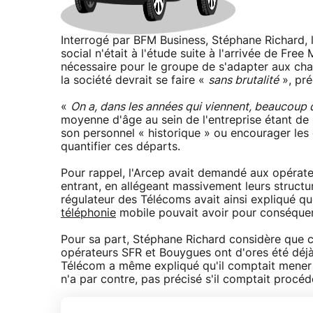
Interrogé par BFM Business, Stéphane Richard, 
social n'était à l'étude suite à l'arrivée de Fre
nécessaire pour le groupe de s'adapter aux cha
la société devrait se faire «
sans brutalité
», préc
«
On a, dans les années qui viennent, beaucoup d
moyenne d'âge au sein de l'entreprise étant de 
son personnel « historique » ou encourager les d
quantifier ces départs.
Pour rappel, l'Arcep avait demandé aux opérateu
entrant, en allégeant massivement leurs structur
régulateur des Télécoms avait ainsi expliqué qu
téléphonie
mobile pouvait avoir pour conséquen
Pour sa part, Stéphane Richard considère que ce
opérateurs SFR et Bouygues ont d'ores été dé
Télécom a même expliqué qu'il comptait mener u
n'a par contre, pas précisé s'il comptait procéd