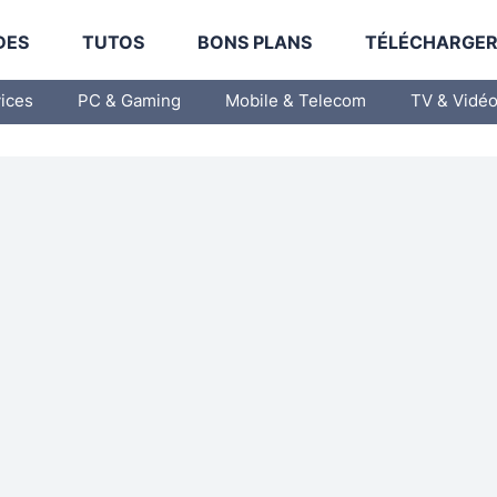
DES
TUTOS
BONS PLANS
TÉLÉCHARGE
vices
PC & Gaming
Mobile & Telecom
TV & Vidé