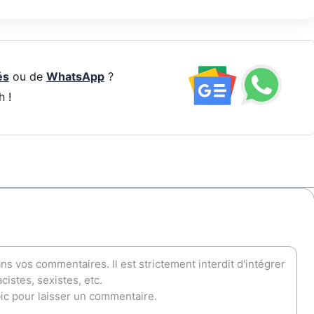
és
ou de
WhatsApp
?
h !