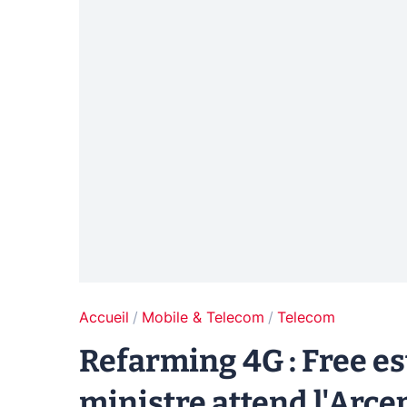
Accueil
Mobile & Telecom
Telecom
Refarming 4G : Free es
ministre attend l'Arce