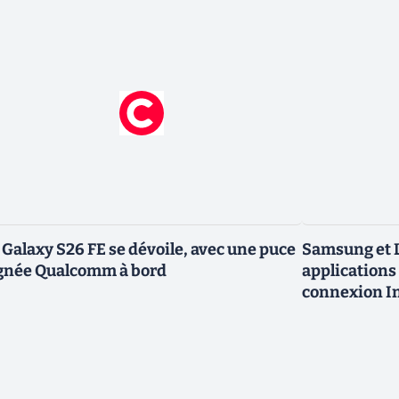
 Galaxy S26 FE se dévoile, avec une puce
Samsung et L
gnée Qualcomm à bord
applications 
connexion In