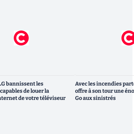
G bannissent les
Avec les incendies part
capables de louer la
offre à son tour une é
ternet de votre téléviseur
Go aux sinistrés