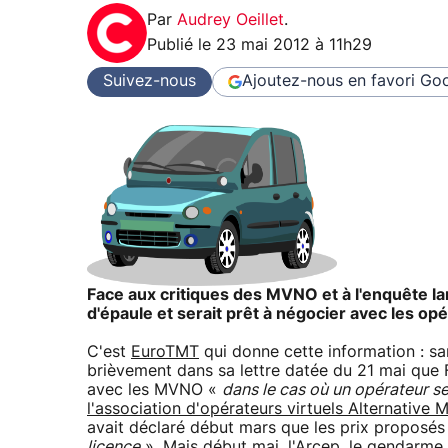
Par
Audrey Oeillet
.
Publié le
23 mai 2012 à 11h29
Suivez-nous
Ajoutez-nous en favori
Goo
Face aux critiques des MVNO et à l'enquête lan
d'épaule et serait prêt à négocier avec les opé
C'est
EuroTMT
qui donne cette information : san
brièvement dans sa lettre datée du 21 mai que 
avec les MVNO «
dans le cas où un opérateur se
l'association d'opérateurs virtuels Alternative 
avait déclaré début mars que les prix propos
licence
». Mais début mai, l'Arcep, le gendarme