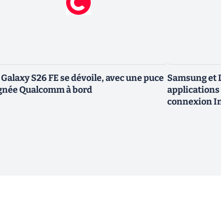
 Galaxy S26 FE se dévoile, avec une puce
Samsung et L
gnée Qualcomm à bord
applications 
connexion In