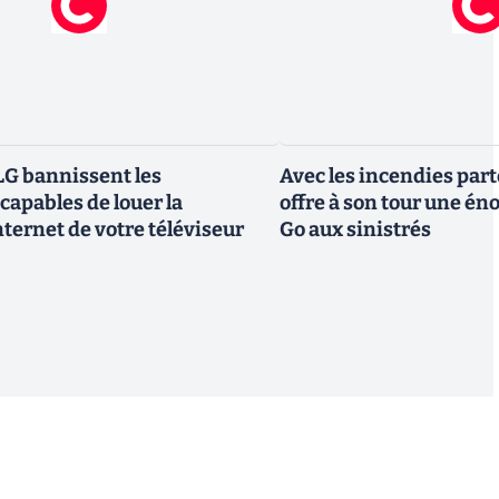
G bannissent les
Avec les incendies part
capables de louer la
offre à son tour une é
ternet de votre téléviseur
Go aux sinistrés