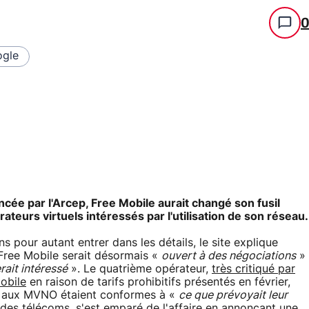
gle
cée par l'Arcep, Free Mobile aurait changé son fusil
rateurs virtuels intéressés par l'utilisation de son réseau.
s pour autant entrer dans les détails, le site explique
Free Mobile serait désormais «
ouvert à des négociations
»
rait intéressé
». Le quatrième opérateur,
très critiqué par
Mobile
en raison de tarifs prohibitifs présentés en février,
és aux MVNO étaient conformes à «
ce que prévoyait leur
 des télécoms,
s'est emparé de l'affaire en annonçant une