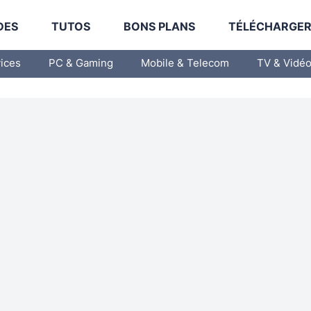
DES
TUTOS
BONS PLANS
TÉLÉCHARGE
vices
PC & Gaming
Mobile & Telecom
TV & Vidé