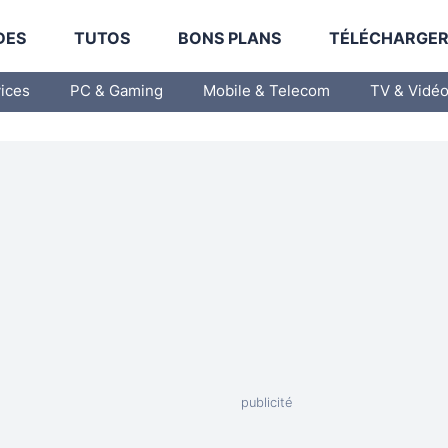
DES
TUTOS
BONS PLANS
TÉLÉCHARGE
vices
PC & Gaming
Mobile & Telecom
TV & Vidé