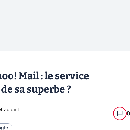
o! Mail : le service
 de sa superbe ?
f adjoint
.
gle