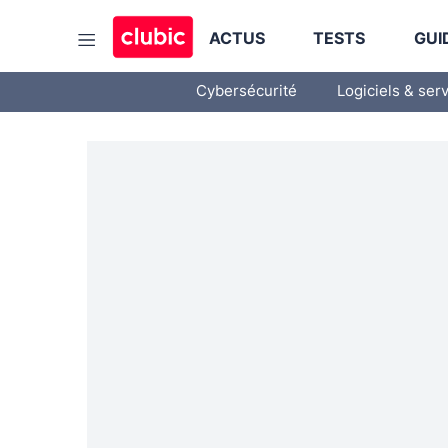
ACTUS
TESTS
GUI
Cybersécurité
Logiciels & ser