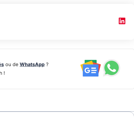
és
ou de
WhatsApp
?
h !