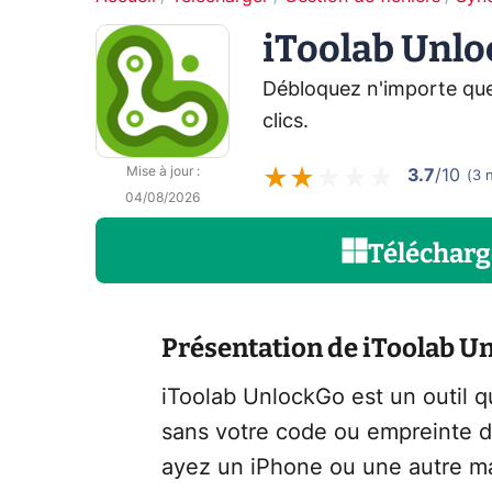
iToolab Unl
Débloquez n'importe qu
clics.
Mise à jour
:
3.7
/10
(
3
04/08/2026
Télécharg
Présentation de iToolab U
iToolab UnlockGo est un outil 
sans votre code ou empreinte di
ayez un iPhone ou une autre ma