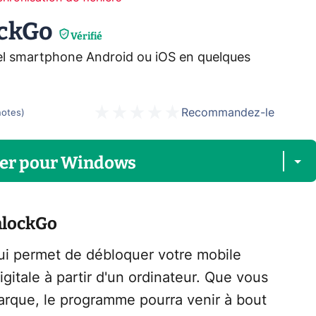
ockGo
Vérifié
el smartphone Android ou iOS en quelques
Recommandez-le
notes
)
er
pour
Windows
nlockGo
qui permet de débloquer votre mobile
gitale à partir d'un ordinateur. Que vous
rque, le programme pourra venir à bout