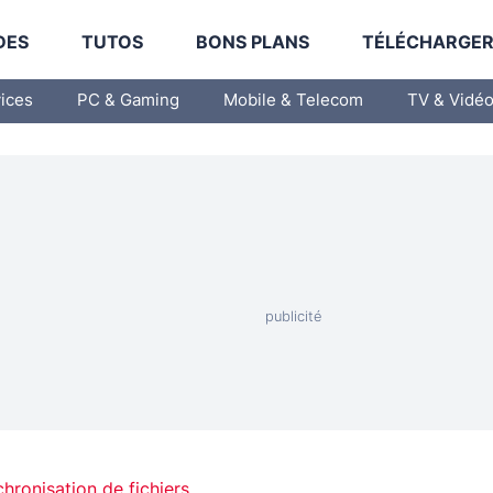
DES
TUTOS
BONS PLANS
TÉLÉCHARGE
vices
PC & Gaming
Mobile & Telecom
TV & Vidé
hronisation de fichiers