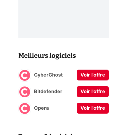
Meilleurs logiciels
CyberGhost
Voir l'offre
Bitdefender
Voir l'offre
Opera
Voir l'offre