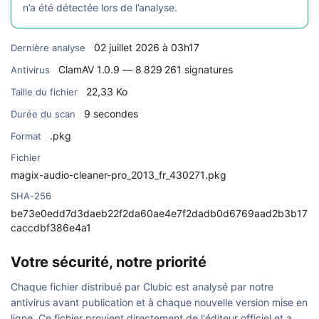
n’a été détectée lors de l’analyse.
02 juillet 2026 à 03h17
Dernière analyse
ClamAV 1.0.9 — 8 829 261 signatures
Antivirus
22,33 Ko
Taille du fichier
9 secondes
Durée du scan
.pkg
Format
Fichier
magix-audio-cleaner-pro_2013_fr_430271.pkg
SHA-256
be73e0edd7d3daeb22f2da60ae4e7f2dadb0d6769aad2b3b17
caccdbf386e4a1
Votre sécurité, notre priorité
Chaque fichier distribué par Clubic est analysé par notre
antivirus avant publication et à chaque nouvelle version mise en