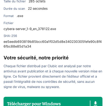
285 octets
Taille du fichier
22 secondes
Durée du scan
.exe
Format
Fichier
cybera-server_1-9_en_378122.exe
SHA-256
ee5eedb693819b85bcc60a1f02d5d8e340230305fefe90c8f4
6fbc88e85d1a34
Votre sécurité, notre priorité
Chaque fichier distribué par Clubic est analysé par notre
antivirus avant publication et à chaque nouvelle version mise en
ligne. Ce fichier provient directement de l'éditeur officiel et a
passé l'intégralité de nos contrôles de sécurité, sans aucun
signe de virus, malware ou spyware.
Télécharger
pour
Windows