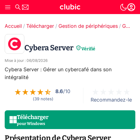
Accueil
Télécharger
Gestion de périphériques
Gestion de réseaux
Cybera Server
Vérifié
Mise à jour
:
06/08/2026
Cybera Server : Gérer un cybercafé dans son
intégralité
8.6
/10
(
39
notes
)
Recommandez-le
Télécharger
pour
Windows
Présentation de Cybera Server