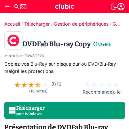
Accueil
Télécharger
Gestion de périphériques
Gestion CD, DVD & Blu-ray
DVDFab Blu-ray Copy
Vérifié
Mise à jour
:
06/08/2026
Copiez vos Blu-Ray sur disque dur ou DVD/Blu-Ray
malgré les protections.
7
/10
(
10
notes
)
Recommandez-le
Télécharger
pour
Windows
Présentation de DVDFab Blu-ray