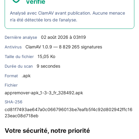
vérifié
Analysé avec ClamAV avant publication. Aucune menace
n’a été détectée lors de l’analyse.
02 août 2026 à 03h19
Dernière analyse
ClamAV 1.0.9 — 8 829 265 signatures
Antivirus
15,05 Ko
Taille du fichier
9 secondes
Durée du scan
.apk
Format
Fichier
appremover-apk_1-3-3_fr_328492.apk
SHA-256
cd81f7493ae647a0c066796013be7eafb5f4c92d802942ffc16
23eac08d718eb
Votre sécurité, notre priorité