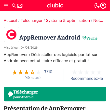
Accueil
Télécharger
Système & optimisation
Nettoyage & Optimisation
AppRemover Android
Vérifié
Mise à jour
:
04/08/2026
AppRemover : Désinstaller des logiciels par lot sur
Android avec cet utilitaire efficace et gratuit !
7
/10
(
49
notes
)
Recommandez-le
Télécharger
pour
Android
Présentation de AppRemover