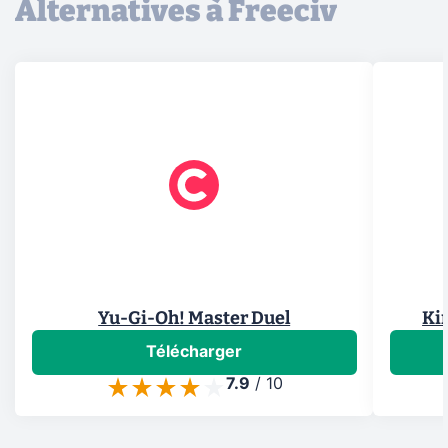
Alternatives à Freeciv
Yu-Gi-Oh! Master Duel
Ki
Télécharger
7.9
/
10