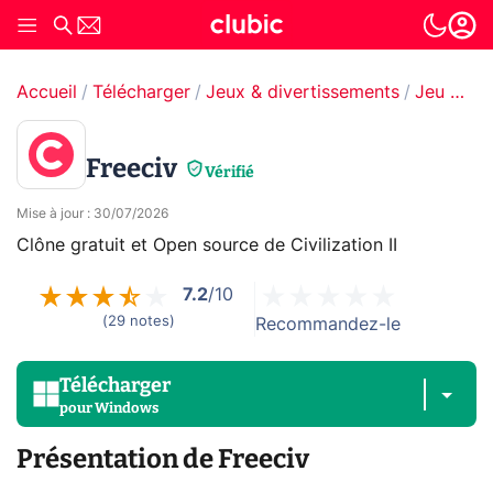
Accueil
Télécharger
Jeux & divertissements
Jeu de gestion & stratégie
Freeciv
Vérifié
Mise à jour
:
30/07/2026
Clône gratuit et Open source de Civilization II
7.2
/10
(
29
notes
)
Recommandez-le
Télécharger
pour
Windows
Présentation de Freeciv