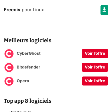
Freeciv
pour
Linux
Meilleurs logiciels
CyberGhost
Voir l'offre
Bitdefender
Voir l'offre
Opera
Voir l'offre
Top app & logiciels